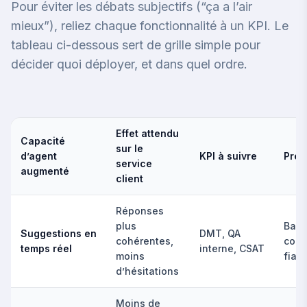
Pour éviter les débats subjectifs (“ça a l’air
mieux”), reliez chaque fonctionnalité à un KPI. Le
tableau ci-dessous sert de grille simple pour
décider quoi déployer, et dans quel ordre.
Effet attendu
Capacité
sur le
d’agent
KPI à suivre
Pré-
service
augmenté
client
Réponses
plus
Base
Suggestions en
DMT, QA
cohérentes,
conn
temps réel
interne, CSAT
moins
fiab
d’hésitations
Moins de