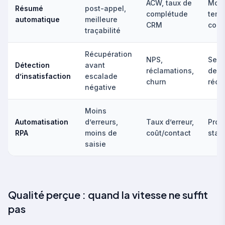
ACW, taux de
Modè
Résumé
post-appel,
complétude
temp
automatique
meilleure
CRM
comp
traçabilité
Récupération
NPS,
Seuil
Détection
avant
réclamations,
de
d’insatisfaction
escalade
churn
récu
négative
Moins
Automatisation
d’erreurs,
Taux d’erreur,
Proc
RPA
moins de
coût/contact
stan
saisie
Qualité perçue : quand la vitesse ne suffit
pas