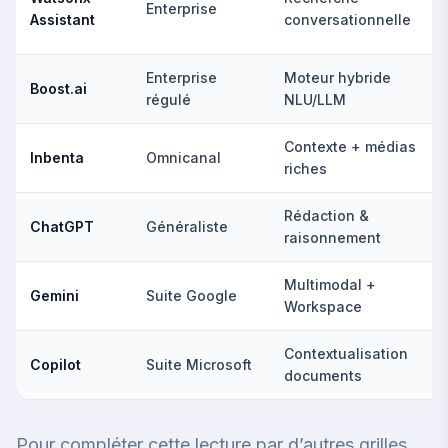
Enterprise
Assistant
conversationnelle
Enterprise
Moteur hybride
Boost.ai
régulé
NLU/LLM
Contexte + médias
Inbenta
Omnicanal
riches
Rédaction &
ChatGPT
Généraliste
raisonnement
Multimodal +
Gemini
Suite Google
Workspace
Contextualisation
Copilot
Suite Microsoft
documents
Pour compléter cette lecture par d’autres grilles