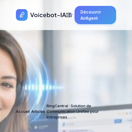
Découvrir
AirAgent
RingCentral : Solution de
Accueil
/
Articles
/
Communication Unifiée pour
Entreprises