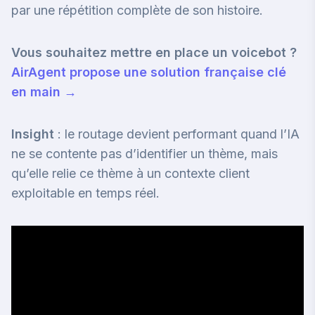
par une répétition complète de son histoire.
Vous souhaitez mettre en place un voicebot ?
AirAgent propose une solution française clé
en main →
Insight
: le routage devient performant quand l’IA
ne se contente pas d’identifier un thème, mais
qu’elle relie ce thème à un contexte client
exploitable en temps réel.