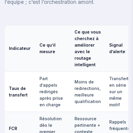
l’équipe ; c’est l’orchestration amont.
Ce que vous
cherchez à
Ce qu’il
améliorer
Signal
Indicateur
mesure
avec le
d’alerte
routage
intelligent
Part
Transferts
Moins de
d’appels
en série
Taux de
redirections,
redirigés
sur un
transfert
meilleure
après prise
même
qualification
en charge
motif
Résolution
Ressource
Rappels
dès le
pertinente +
FCR
fréquents
premier
contexte