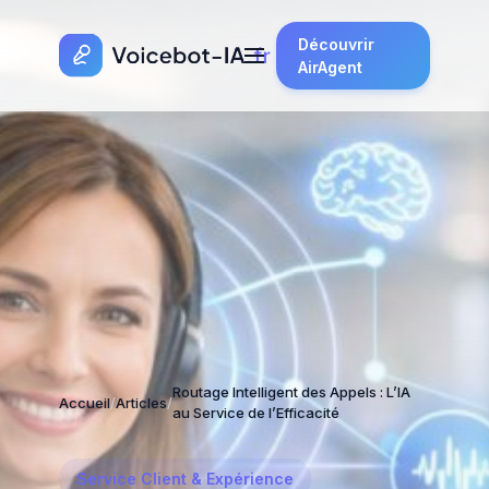
Découvrir
AirAgent
Routage Intelligent des Appels : L’IA
Accueil
/
Articles
/
au Service de l’Efficacité
Service Client & Expérience